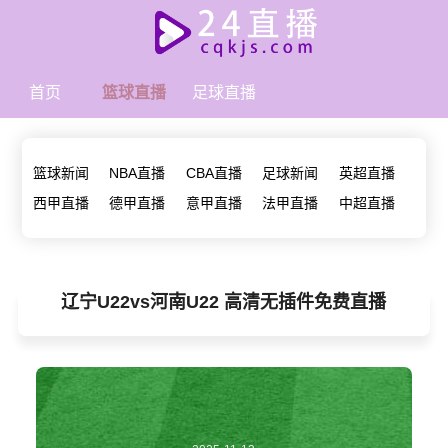
首页
篮球直播
足球直播
篮球新闻
NBA直播
CBA直播
足球新闻
英超直播
西甲直播
德甲直播
意甲直播
法甲直播
中超直播
辽宁U22vs河南U22 高清无插件免费直播