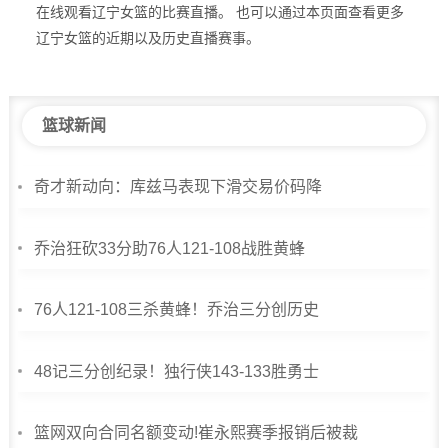
在线观看辽宁女篮的比赛直播。 也可以通过本页面查看更多
辽宁女篮的近期以及历史直播赛事。
篮球新闻
奇才新动向：库兹马表现下滑交易价码降
乔治狂砍33分助76人121-108战胜黄蜂
76人121-108三杀黄蜂！乔治三分创历史
48记三分创纪录！独行侠143-133胜勇士
篮网双向合同名额变动!崔永熙赛季报销后被裁