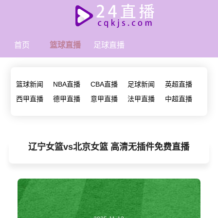
首页
篮球直播
足球直播
篮球新闻
NBA直播
CBA直播
足球新闻
英超直播
西甲直播
德甲直播
意甲直播
法甲直播
中超直播
辽宁女篮vs北京女篮 高清无插件免费直播