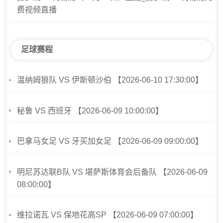
费视频直播
足球赛程
温纳姆狼队 VS 伊斯顿沙伯 【2026-06-10 17:30:00】
秘鲁 VS 西班牙 【2026-06-09 10:00:00】
巴拿马女足 VS 牙买加女足 【2026-06-09 09:00:00】
明尼苏达联B队 VS 堪萨斯体育会后备队 【2026-06-09
08:00:00】
维拉诺瓦 VS 保地花高SP 【2026-06-09 07:00:00】