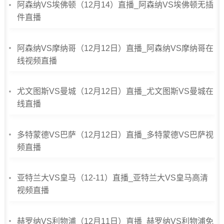
阿森纳VS埃佛顿（12月14）直播_阿森纳VS埃佛顿无插
件直播
阿森纳VS摩纳哥（12月12日）直播_阿森纳VS摩纳哥在
线视频直播
尤文图斯VS曼城（12月12日）直播_尤文图斯VS曼城在
线直播
多特蒙德VS巴萨（12月12日）直播_多特蒙德VS巴萨视
频直播
亚特兰大VS皇马（12-11）直播_亚特兰大VS皇马高清
视频直播
赫罗纳VS利物浦（12月11日）直播_赫罗纳VS利物浦免