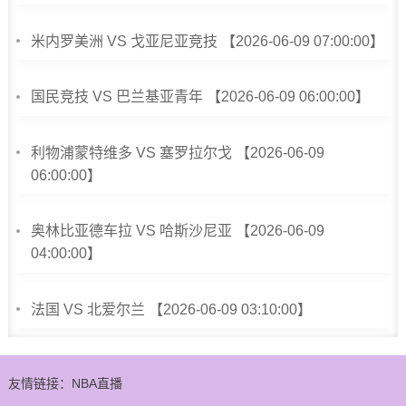
米内罗美洲 VS 戈亚尼亚竞技 【2026-06-09 07:00:00】
国民竞技 VS 巴兰基亚青年 【2026-06-09 06:00:00】
利物浦蒙特维多 VS 塞罗拉尔戈 【2026-06-09
06:00:00】
奥林比亚德车拉 VS 哈斯沙尼亚 【2026-06-09
04:00:00】
法国 VS 北爱尔兰 【2026-06-09 03:10:00】
友情链接：
NBA直播