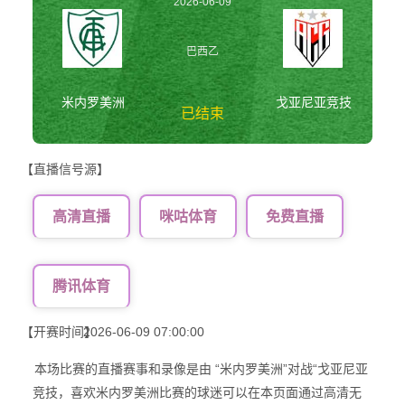
2026-06-09
07:00:00
巴西乙
米内罗美洲
戈亚尼亚竞技
已结束
【直播信号源】
米内罗美洲vs戈亚尼
亚竞技 巴西乙
高清直播
咪咕体育
免费直播
腾讯体育
【开赛时间】
2026-06-09 07:00:00
本场比赛的直播赛事和录像是由 “米内罗美洲”对战“戈亚尼亚
竞技，喜欢米内罗美洲比赛的球迷可以在本页面通过高清无