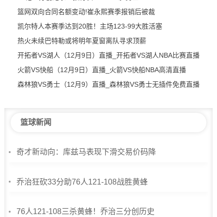
篮网双向合同名额变动!崔永熙赛季报销后被裁
凯尔特人本赛季达到20胜！主场123-99大胜活塞
热火未续巴特勒或将明年夏窗离队寻求顶薪
开拓者VS湖人（12月9日）直播_开拓者VS湖人NBA比赛直播
火箭VS快船（12月9日）直播_火箭VS快船NBA高清直播
森林狼VS勇士（12月9）直播_森林狼VS勇士无插件免费直播
篮球新闻
奇才新动向：库兹马表现下滑交易价码降
乔治狂砍33分助76人121-108战胜黄蜂
76人121-108三杀黄蜂！乔治三分创历史