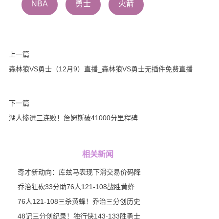
NBA
勇士
火箭
上一篇
森林狼VS勇士（12月9）直播_森林狼VS勇士无插件免费直播
下一篇
湖人惨遭三连败！詹姆斯破41000分里程碑
相关新闻
奇才新动向：库兹马表现下滑交易价码降
乔治狂砍33分助76人121-108战胜黄蜂
76人121-108三杀黄蜂！乔治三分创历史
48记三分创纪录！独行侠143-133胜勇士