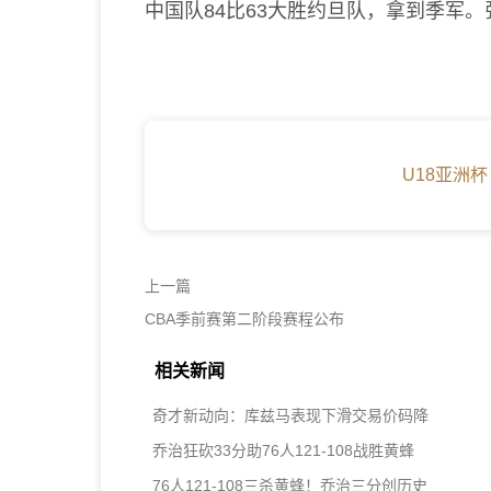
中国队84比63大胜约旦队，拿到季军。
U18亚洲杯
上一篇
CBA季前赛第二阶段赛程公布
相关新闻
奇才新动向：库兹马表现下滑交易价码降
乔治狂砍33分助76人121-108战胜黄蜂
76人121-108三杀黄蜂！乔治三分创历史