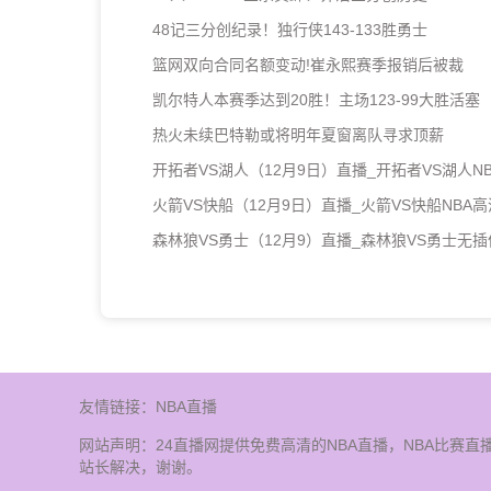
48记三分创纪录！独行侠143-133胜勇士
篮网双向合同名额变动!崔永熙赛季报销后被裁
凯尔特人本赛季达到20胜！主场123-99大胜活塞
热火未续巴特勒或将明年夏窗离队寻求顶薪
开拓者VS湖人（12月9日）直播_开拓者VS湖人N
火箭VS快船（12月9日）直播_火箭VS快船NBA
森林狼VS勇士（12月9）直播_森林狼VS勇士无
友情链接：
NBA直播
网站声明：24直播网提供免费高清的NBA直播，NBA比
站长解决，谢谢。