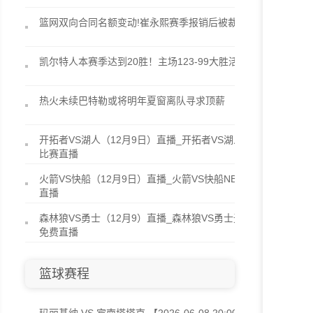
篮网双向合同名额变动!崔永熙赛季报销后被裁
凯尔特人本赛季达到20胜！主场123-99大胜活塞
热火未续巴特勒或将明年夏窗离队寻求顶薪
开拓者VS湖人（12月9日）直播_开拓者VS湖人NBA
比赛直播
火箭VS快船（12月9日）直播_火箭VS快船NBA高清
直播
森林狼VS勇士（12月9）直播_森林狼VS勇士无插件
免费直播
篮球赛程