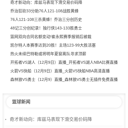
奇才新动向：库兹马表现下滑交易价码降
乔治狂砍33分助76人121-108战胜黄蜂
76人121-108三杀黄蜂！乔治三分创历史
48记三分创纪录！独行侠143-133胜勇士
篮网双向合同名额变动!崔永熙赛季报销后被裁
凯尔特人本赛季达到20胜！主场123-99大胜活塞
热火未续巴特勒或将明年夏窗离队寻求顶薪
开拓者VS湖人（12月9日）直播_开拓者VS湖人NBA比赛直播
火箭VS快船（12月9日）直播_火箭VS快船NBA高清直播
森林狼VS勇士（12月9）直播_森林狼VS勇士无插件免费直播
篮球新闻
奇才新动向：库兹马表现下滑交易价码降