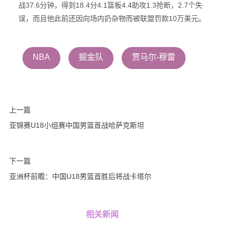
战37.6分钟，得到18.4分4.1篮板4.4助攻1.3抢断，2.7个失
误，而且他此前还因向场内扔杂物而被联盟罚款10万美元。
NBA
掘金队
贾马尔-穆雷
上一篇
亚锦赛U18小组赛中国男篮首战哈萨克斯坦
下一篇
亚洲杯前瞻：中国U18男篮首胜后将战卡塔尔
相关新闻