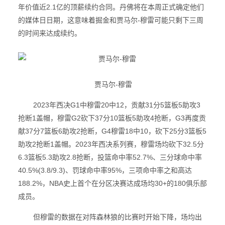
年价值近2.1亿的顶薪续约合同。丹佛将在本周正式确定他们
的媒体日日期，这意味着掘金和贾马尔-穆雷可能只剩下三周
的时间来达成续约。
贾马尔-穆雷
2023年西决G1中穆雷20中12，贡献31分5篮板5助攻3
抢断1盖帽，穆雷G2砍下37分10篮板5助攻4抢断，G3再度贡
献37分7篮板6助攻2抢断，G4穆雷18中10，砍下25分3篮板5
助攻2抢断1盖帽。2023年西决系列赛，穆雷场均砍下32.5分
6.3篮板5.3助攻2.8抢断，投篮命中率52.7%、三分球命中率
40.5%(3.8/9.3)、罚球命中率95%，三项命中率之和高达
188.2%，NBA史上首个在分区决赛达成场均30+的180俱乐部
成员。
但穆雷的数据在对阵森林狼的比赛时开始下降，场均出