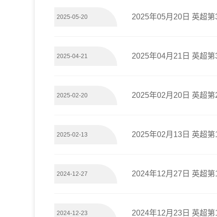
2025年05月20日 英超
2025-05-20
2025年04月21日 英超
2025-04-21
2025年02月20日 英超
2025-02-20
2025年02月13日 英超
2025-02-13
2024年12月27日 英超
2024-12-27
2024年12月23日 英超
2024-12-23