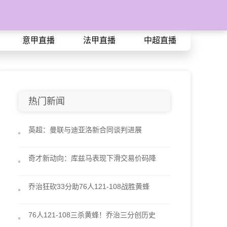
意甲直播
法甲直播
中超直播
热门新闻
英超：曼联与迪亚洛新合同谈判进展
奇才新动向：库兹马表现下滑交易价码降
乔治狂砍33分助76人121-108战胜黄蜂
76人121-108三杀黄蜂！乔治三分创历史