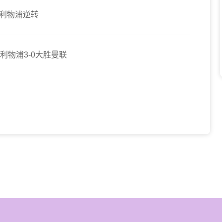
遭利物浦逆转
利物浦3-0大胜曼联