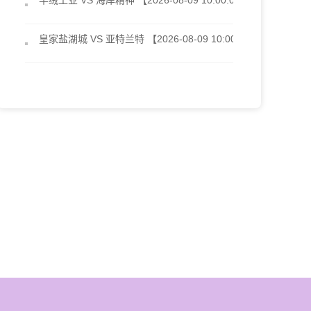
羊绒工业 VS 海岸精神 【2026-08-09 10:00:00】
皇家盐湖城 VS 亚特兰特 【2026-08-09 10:00:00】