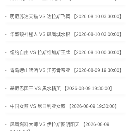
明尼苏达天猫 VS 达拉斯飞翼 【2026-08-10 03:30:00】
华盛顿神秘人 VS 凤凰城水银 【2026-08-10 03:00:00】
纽约自由 VS 拉斯维加斯王牌 【2026-08-10 00:30:00】
青岛崂山啤酒 VS 江苏肯帝亚 【2026-08-09 19:30:00】
基尼巴国王 VS 黑水精英 【2026-08-09 19:30:00】
中国女篮 VS 尼日利亚女篮 【2026-08-09 19:30:00】
凤凰燃料大师 VS 伊拉斯图阴阳天 【2026-08-09