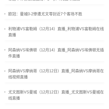
欧冠：曼城0-2惨遭尤文零封近7个客场不胜
利物浦VS富勒姆（12月14）直播_利物浦VS富勒姆在线
直播
阿森纳VS埃佛顿（12月14）直播_阿森纳VS埃佛顿无插
件直播
阿森纳VS摩纳哥（12月12日）直播_阿森纳VS摩纳哥在
线视频直播
尤文图斯VS曼城（12月12日）直播_尤文图斯VS曼城在
线直播