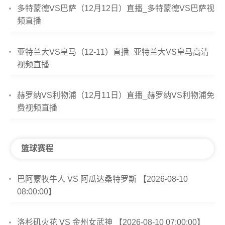
多特蒙德VS巴萨（12月12日）直播_多特蒙德VS巴萨视
频直播
亚特兰大VS皇马（12-11）直播_亚特兰大VS皇马高清
视频直播
赫罗纳VS利物浦（12月11日）直播_赫罗纳VS利物浦免
费视频直播
篮球赛程
巴阿蒙牧牛人 VS 阿瓜达桑特罗斯 【2026-08-10
08:00:00】
洛杉矶火花 VS 金州女武神 【2026-08-10 07:00:00】