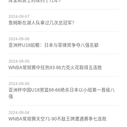
库里和勇士的续约了几年?
2024-09-07
詹姆斯在湖人队拿过几次总冠军？
2024-09-06
亚洲杯U18前瞻：日本与菲律宾争夺八强名额
2024-09-05
WNBA常规赛中狂热93-86力克火花取得五连胜
2024-09-05
亚洲杯中国U18男篮68-66绝杀日本以小组第一晋级八
强
2024-09-04
WNBA常规赛天空71-90不敌王牌遭遇赛季七连败